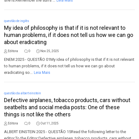
she is.Remember the sun’s ...
Leia Mais
questão de inglês
My idea of philosophy is that if it is not relevant to
human problems, if it does not tell us how we can go
about eradicating
Editora
0
Nov 25, 2025
ENEM 2025 - QUESTÃO 01My idea of philosophy is that if it is not relevant
to human problems, if it does not tell us how we can go about
eradicating so...
Leia Mais
questão da albert einstein
Defective airplanes, tobacco products, cars without
seatbelts and social media posts: One of these
things is not like the others
Editora
0
Out 11, 2025
ALBERT EINSTEIN 2025 - QUESTÃO 15Read the following letter to the
editor.To the Editor:Defective airplanes, tobacco products, cars without