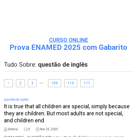
CURSO ONLINE
Prova ENAMED 2025 com Gabarito
Tudo Sobre:
questão de inglês
...
1
2
3
109
110
111
questão de inglês
lt is true that all children are special, simply because
they are children. But most adults are not special,
and children end
Editora
0
Nov 25, 2025