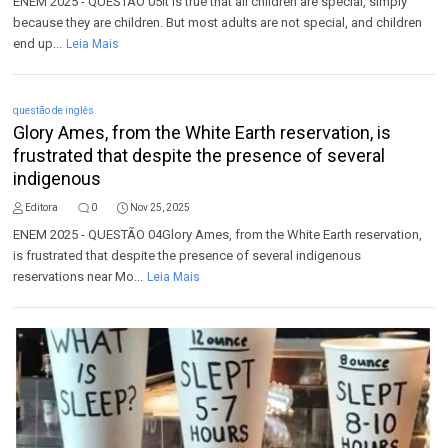
ENEM 2025 - QUESTÃO 05lt is true that all children are special, simply
because they are children. But most adults are not special, and children
end up...
Leia Mais
questão de inglês
Glory Ames, from the White Earth reservation, is
frustrated that despite the presence of several
indigenous
Editora
0
Nov 25, 2025
ENEM 2025 - QUESTÃO 04Glory Ames, from the White Earth reservation,
is frustrated that despite the presence of several indigenous
reservations near Mo...
Leia Mais