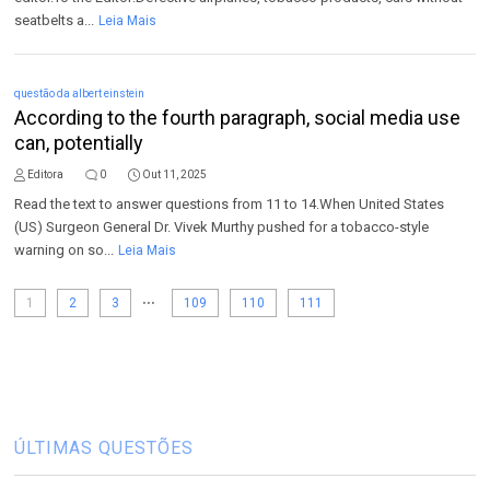
seatbelts a...
Leia Mais
questão da albert einstein
According to the fourth paragraph, social media use
can, potentially
Editora
0
Out 11, 2025
Read the text to answer questions from 11 to 14.When United States
(US) Surgeon General Dr. Vivek Murthy pushed for a tobacco-style
warning on so...
Leia Mais
...
1
2
3
109
110
111
ÚLTIMAS QUESTÕES