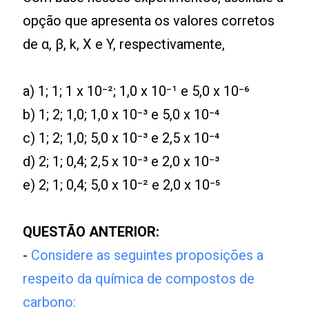
opção que apresenta os valores corretos
de α, β, k, X e Y, respectivamente,
a) 1; 1; 1 x 10⁻²; 1,0 x 10⁻¹ e 5,0 x 10⁻⁶
b) 1; 2; 1,0; 1,0 x 10⁻³ e 5,0 x 10⁻⁴
c) 1; 2; 1,0; 5,0 x 10⁻³ e 2,5 x 10⁻⁴
d) 2; 1; 0,4; 2,5 x 10⁻³ e 2,0 x 10⁻³
e) 2; 1; 0,4; 5,0 x 10⁻² e 2,0 x 10⁻⁵
QUESTÃO ANTERIOR:
-
Considere as seguintes proposições a
respeito da química de compostos de
carbono: