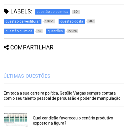
LABELS:
questão de química
604
questão de vestibular
questão do ita
10751
287
questão química
questões
85
22076
COMPARTILHAR:
ÚLTIMAS QUESTÕES
Em toda a sua carreira política, Getúlio Vargas sempre contara
com o seu talento pessoal de persuasão e poder de manipulação
Qual condição favoreceu o cenário produtivo
exposto na figura?