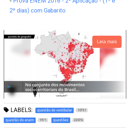
-
Prova ENEM 2016 - 2ª Aplicação - (1º e
2º dias) com Gabarito
Leia mais
LABELS:
questão de vestibular
10751
questão do enem
questões
1971
22076