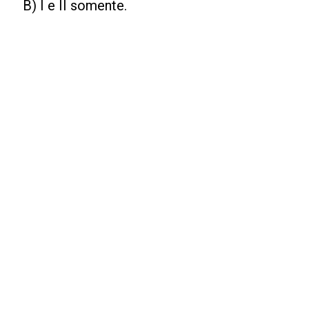
B) I e II somente.