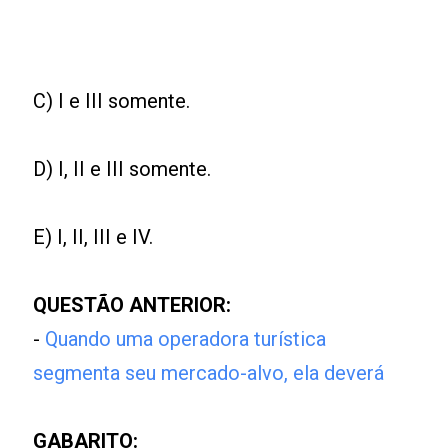
C) I e III somente.
D) I, II e III somente.
E) I, II, III e IV.
QUESTÃO ANTERIOR:
-
Quando uma operadora turística
segmenta seu mercado-alvo, ela deverá
GABARITO: