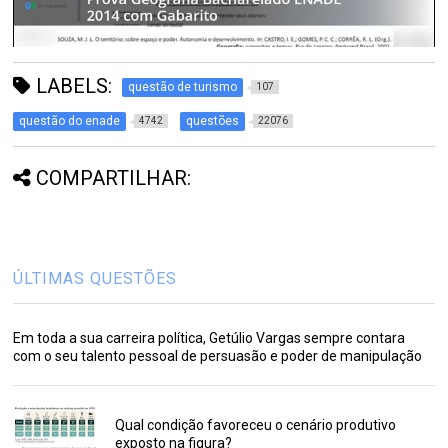
LABELS:
questão de turismo
107
questão do enade
questões
4742
22076
COMPARTILHAR:
ÚLTIMAS QUESTÕES
Em toda a sua carreira política, Getúlio Vargas sempre contara
com o seu talento pessoal de persuasão e poder de manipulação
Qual condição favoreceu o cenário produtivo
exposto na figura?