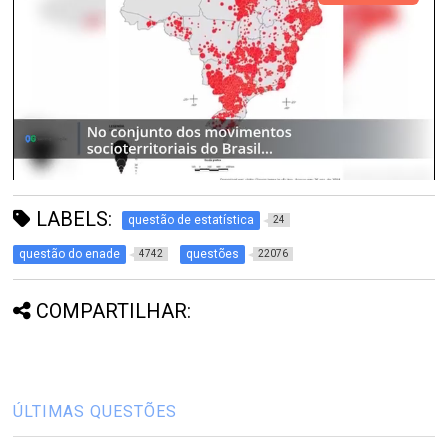
LABELS:
questão de estatística
24
questão do enade
questões
4742
22076
COMPARTILHAR:
ÚLTIMAS QUESTÕES