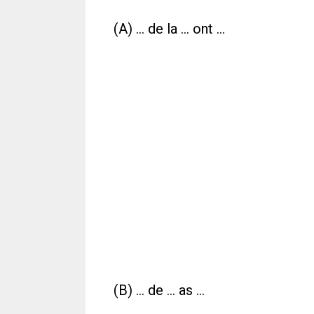
(A) ... de la ... ont ...
(B) ... de ... as ...