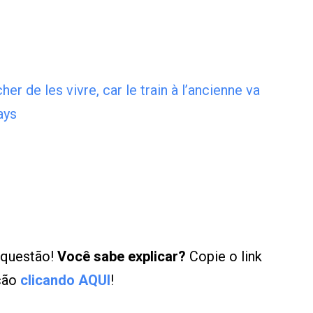
er de les vivre, car le train à l’ancienne va
ays
 questão!
Você sabe explicar?
Copie o link
ução
clicando AQUI
!