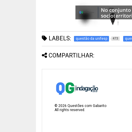
LABELS:
questão da unifesp
ques
473
COMPARTILHAR:
©
2026
Questões com Gabarito
All rights reserved.