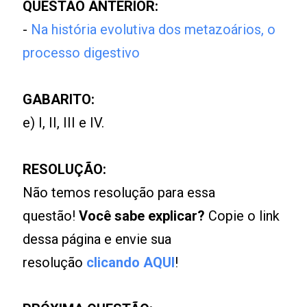
QUESTÃO ANTERIOR:
-
Na história evolutiva dos metazoários, o
processo digestivo
GABARITO:
e) I, II, III e IV.
RESOLUÇÃO:
Não temos resolução para essa
questão!
Você sabe explicar?
Copie o link
dessa página e envie sua
resolução
clicando AQUI
!