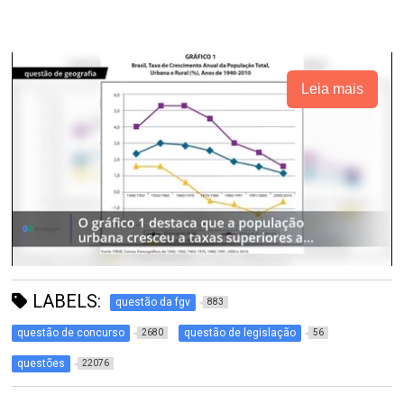
Leia mais
LABELS:
questão da fgv
883
questão de concurso
questão de legislação
2680
56
questões
22076