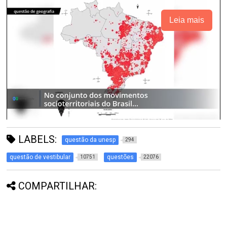
Leia mais
LABELS:
questão da unesp
294
questão de vestibular
questões
10751
22076
COMPARTILHAR: