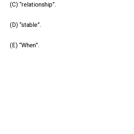
(C) “relationship”.
(D) “stable”.
(E) “When”.