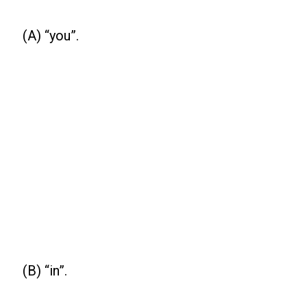
(A) “you”.
(B) “in”.