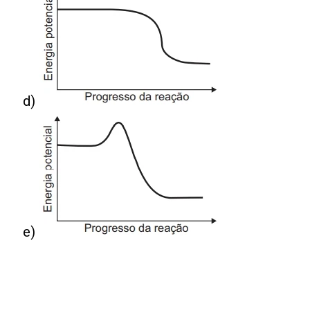
d)
e)