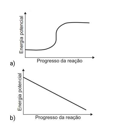
a)
b)