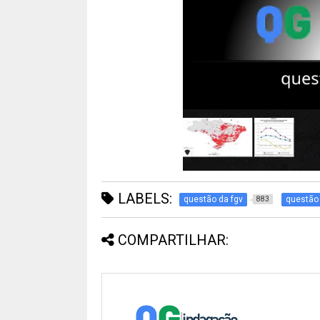
LABELS:
questão da fgv
questão
883
COMPARTILHAR: