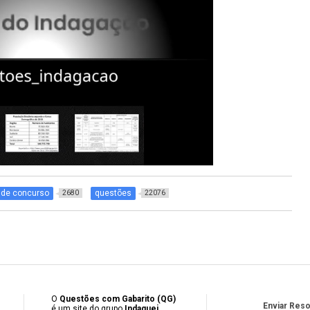
 de concurso
questões
2680
22076
O
Questões com Gabarito (QG)
Enviar Res
é um site do grupo
Indaguei