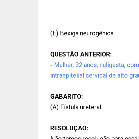
(E) Bexiga neurogênica.
QUESTÃO ANTERIOR:
-
Mulher, 32 anos, nuligesta, co
intraepitelial cervical de alto gra
GABARITO:
(A) Fístula ureteral.
RESOLUÇÃO:
Não temos resolução para essa