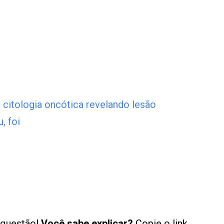
m citologia oncótica revelando lesão
u, foi
 questão!
Você sabe explicar?
Copie o link