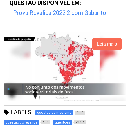
QUESTÃO DISPONÍVEL EM:
-
Prova Revalida 2022.2 com Gabarito
Leia mais
LABELS:
questão de medicina
1501
questão do revalida
questões
586
22076