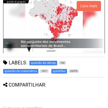
Leia mais
LABELS:
questão da obmep
162
questão de matemática
questões
1671
22076
COMPARTILHAR: