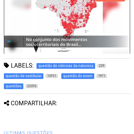
LABELS:
questão de ciências da natureza
229
questão de vestibular
questão do enem
10751
1971
questões
22076
COMPARTILHAR:
ÚLTIMAS QUESTÕES