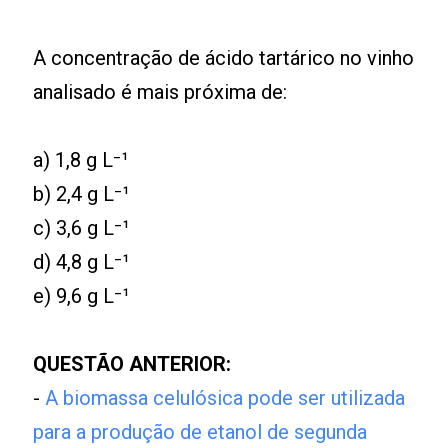
A concentração de ácido tartárico no vinho
analisado é mais próxima de:
a) 1,8 g L⁻¹
b) 2,4 g L⁻¹
c) 3,6 g L⁻¹
d) 4,8 g L⁻¹
e) 9,6 g L⁻¹
QUESTÃO ANTERIOR:
-
A biomassa celulósica pode ser utilizada
para a produção de etanol de segunda