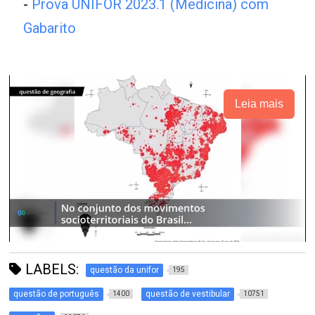
-
Prova UNIFOR 2023.1 (Medicina) com
Gabarito
Leia mais
LABELS:
questão da unifor
195
questão de português
questão de vestibular
1400
10751