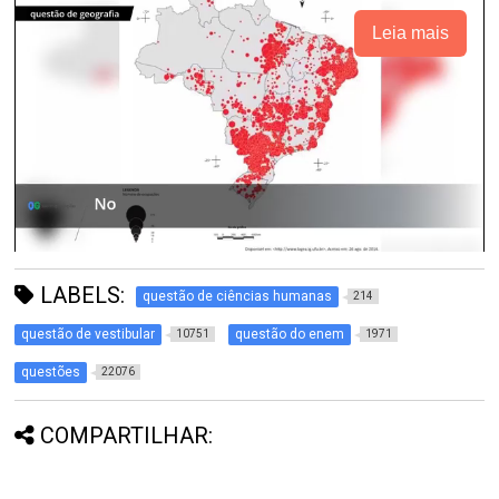
Leia mais
LABELS:
questão de ciências humanas
214
questão de vestibular
questão do enem
10751
1971
questões
22076
COMPARTILHAR: