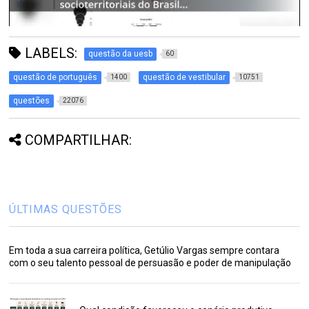
LABELS:
questão da uesb
60
questão de português
questão de vestibular
1400
10751
questões
22076
COMPARTILHAR:
ÚLTIMAS QUESTÕES
Em toda a sua carreira política, Getúlio Vargas sempre contara
com o seu talento pessoal de persuasão e poder de manipulação