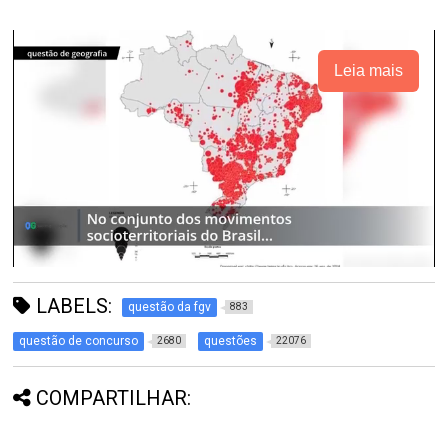
Leia mais
LABELS:
questão da fgv
883
questão de concurso
questões
2680
22076
COMPARTILHAR: