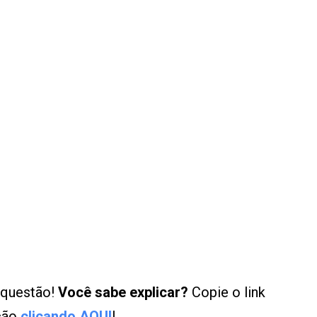
 questão!
Você sabe explicar?
Copie o link
ução
clicando AQUI
!