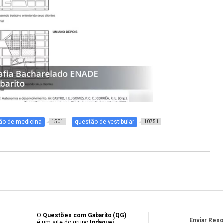
ão de medicina
questão de vestibular
1501
10751
O
Questões com Gabarito (QG)
Enviar Res
é um site do grupo
Indaguei