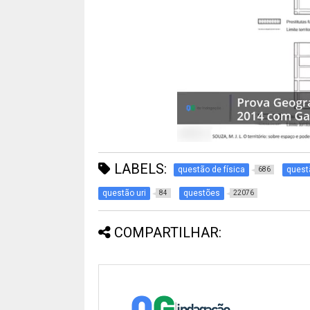
LABELS:
questão de física
quest
686
questão uri
questões
84
22076
COMPARTILHAR: