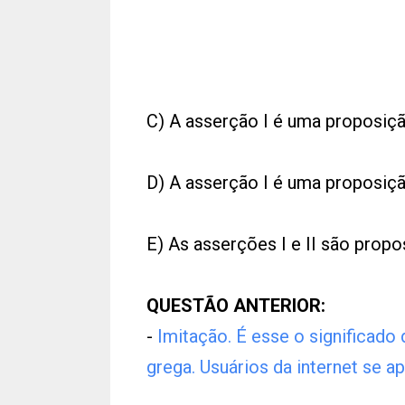
C) A asserção I é uma proposição
D) A asserção I é uma proposição
E) As asserções I e II são propo
QUESTÃO ANTERIOR:
-
Imitação. É esse o significado
grega. Usuários da internet se a