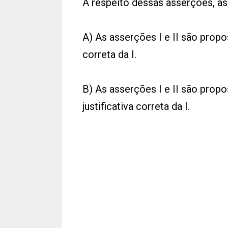
A respeito dessas asserções, as
A) As asserções I e II são propos
correta da I.
B) As asserções I e II são propo
justificativa correta da I.