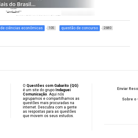
 de ciências econômicas
questão de concurso
105
2680
O
Questões com Gabarito (QG)
Enviar Res
é um site do grupo
Indaguei
Comunicação
. Aqui nós
agrupamos e compartilhamos as
Sobre o
questões mais procuradas na
internet. Descubra com a gente
as respostas para as questões
que movem os seus estudos.