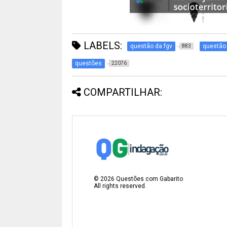
LABELS:
questão da fgv
questão
883
questões
22076
COMPARTILHAR:
©
2026
Questões com Gabarito
All rights reserved.