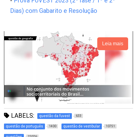
-
Prova FUVEST 2023 (2ª fase / 1º e 2º
Dias) com Gabarito e Resolução
Leia mais
LABELS:
questão da fuvest
633
questão de português
questão de vestibular
1400
10751
questões
22076