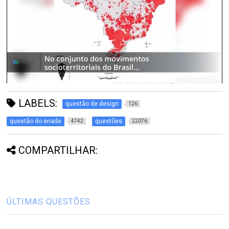
LABELS:
questão de design
126
questão do enade
questões
4742
22076
COMPARTILHAR:
ÚLTIMAS QUESTÕES