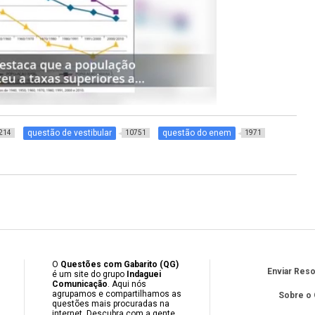
questão de vestibular
questão do enem
214
10751
1971
O
Questões com Gabarito (QG)
Enviar Res
é um site do grupo
Indaguei
Comunicação
. Aqui nós
agrupamos e compartilhamos as
Sobre o
questões mais procuradas na
internet. Descubra com a gente