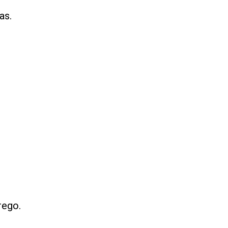
as.
rego.