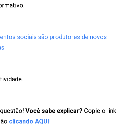
ormativo.
mentos sociais são produtores de novos
as
tividade.
 questão!
Você sabe explicar?
Copie o link
ução
clicando AQUI
!