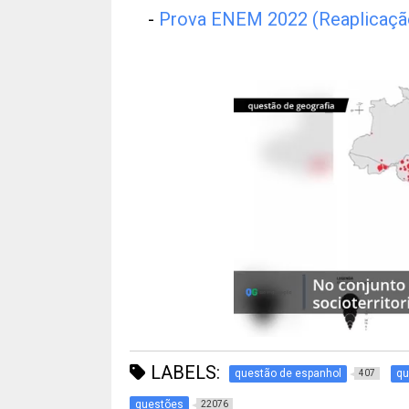
-
Prova ENEM 2022 (Reaplicaçã
LABELS:
questão de espanhol
qu
407
questões
22076