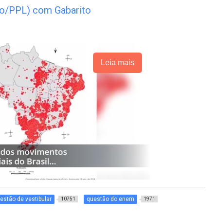
o/PPL) com Gabarito
Leia mais
estão de vestibular
questão do enem
10751
1971