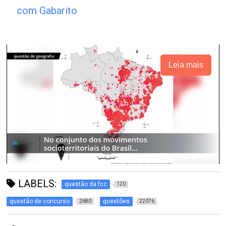
com Gabarito
Leia mais
LABELS:
questão da fcc
120
questão de concurso
questões
2680
22076