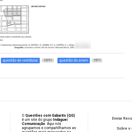
questão de vestibular
questão do enem
10751
1971
O
Questões com Gabarito (QG)
Enviar Res
é um site do grupo
Indaguei
Comunicação
. Aqui nós
agrupamos e compartilhamos as
Sobre o