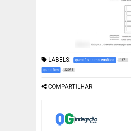
LABELS:
questão de matemática
1671
questões
22076
COMPARTILHAR: