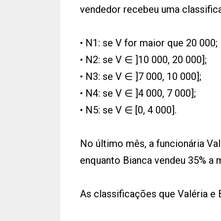
vendedor recebeu uma classifica
• N1: se V for maior que 20 000;
• N2: se V ∈ ]10 000, 20 000];
• N3: se V ∈ ]7 000, 10 000];
• N4: se V ∈ ]4 000, 7 000];
• N5: se V ∈ [0, 4 000].
No último mês, a funcionária Va
enquanto Bianca vendeu 35% a 
As classificações que Valéria 