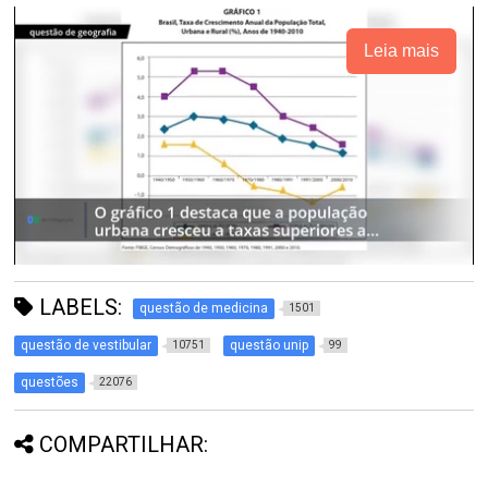
Leia mais
LABELS:
questão de medicina
1501
questão de vestibular
questão unip
10751
99
questões
22076
COMPARTILHAR: