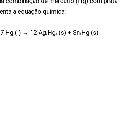
da combinação de mercúrio (Hg) com prata
enta a equação química:
37 Hg (l) → 12 Ag
Hg
(s) + Sn
Hg (s)
2
3
8