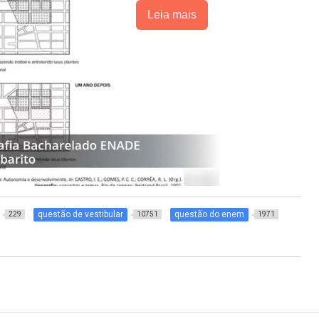
Leia mais
questão de vestibular
questão do enem
229
10751
1971