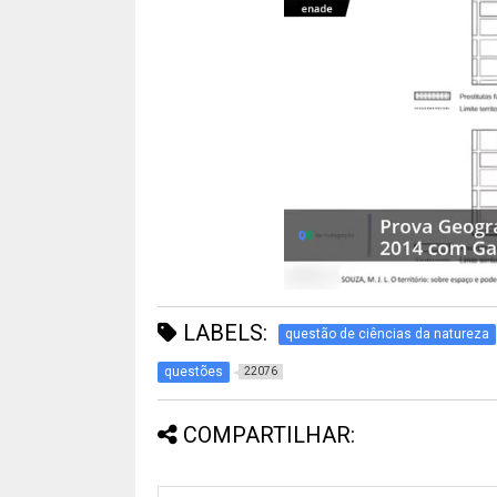
LABELS:
questão de ciências da natureza
questões
22076
COMPARTILHAR: