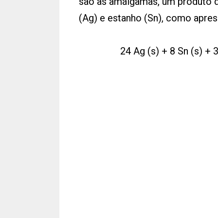
são as amálgamas, um produto 
(Ag) e estanho (Sn), como apres
24 Ag (s) + 8 Sn (s) + 