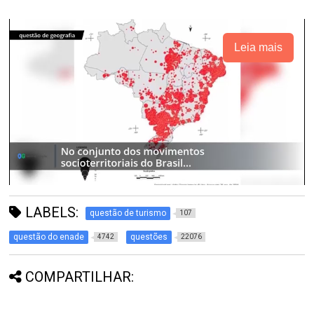
Leia mais
LABELS:
questão de turismo
107
questão do enade
questões
4742
22076
COMPARTILHAR: