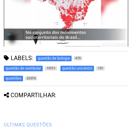
LABELS:
questão de biologia
479
questão de vestibular
questão unicentro
10751
101
questões
22076
COMPARTILHAR:
ÚLTIMAS QUESTÕES