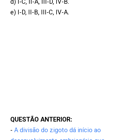
d) I-C, II-A, III-D, IV-B.
e) I-D, II-B, III-C, IV-A.
QUESTÃO ANTERIOR:
-
A divisão do zigoto dá início ao