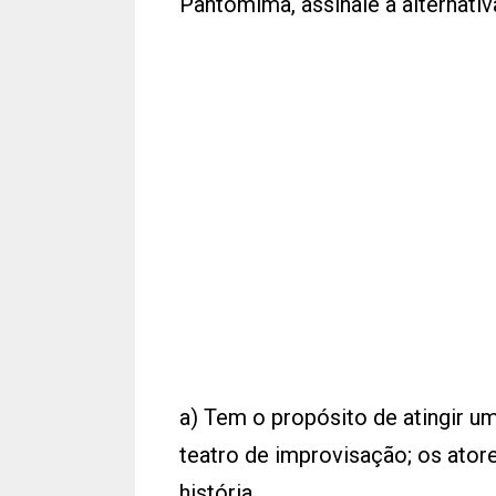
Pantomima, assinale a alternativ
a) Tem o propósito de atingir 
teatro de improvisação; os ator
história.