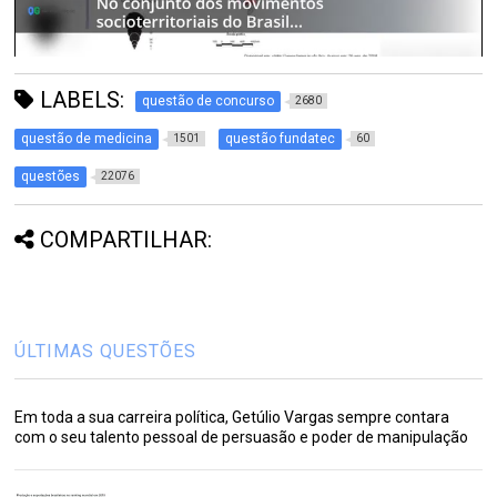
LABELS:
questão de concurso
2680
questão de medicina
questão fundatec
1501
60
questões
22076
COMPARTILHAR:
ÚLTIMAS QUESTÕES
Em toda a sua carreira política, Getúlio Vargas sempre contara
com o seu talento pessoal de persuasão e poder de manipulação