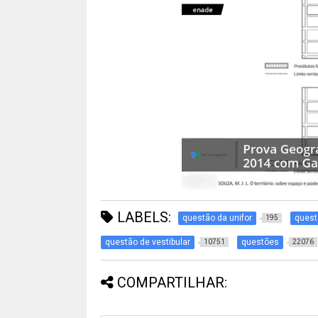
LABELS:
questão da unifor
quest
195
questão de vestibular
questões
10751
22076
COMPARTILHAR: