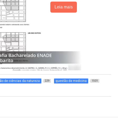
Leia mais
ão de ciências da natureza
questão de medicina
229
1501