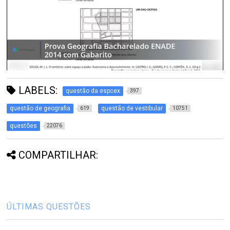
LABELS:
questão da espcex
397
questão de geografia
questão de vestibular
619
10751
questões
22076
COMPARTILHAR:
ÚLTIMAS QUESTÕES