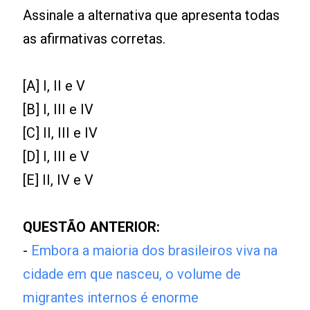
Assinale a alternativa que apresenta todas
as afirmativas corretas.
[A] I, II e V
[B] I, III e IV
[C] II, III e IV
[D] I, III e V
[E] II, IV e V
QUESTÃO ANTERIOR:
-
Embora a maioria dos brasileiros viva na
cidade em que nasceu, o volume de
migrantes internos é enorme