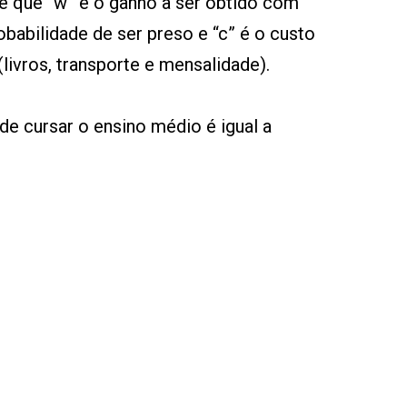
e que “w” é o ganho a ser obtido com
robabilidade de ser preso e “c” é o custo
livros, transporte e mensalidade).
de cursar o ensino médio é igual a