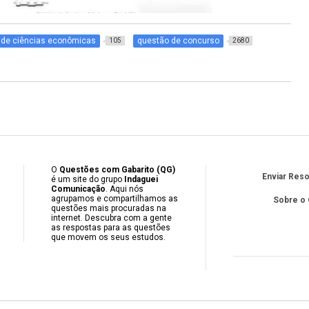
 de ciências econômicas
questão de concurso
105
2680
O
Questões com Gabarito (QG)
Enviar Res
é um site do grupo
Indaguei
Comunicação
. Aqui nós
agrupamos e compartilhamos as
Sobre o
questões mais procuradas na
internet. Descubra com a gente
as respostas para as questões
que movem os seus estudos.