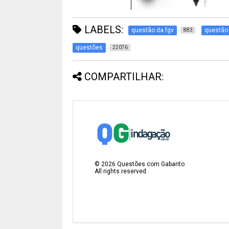
LABELS:
questão da fgv
questão
883
questões
22076
COMPARTILHAR:
©
2026
Questões com Gabarito
All rights reserved.