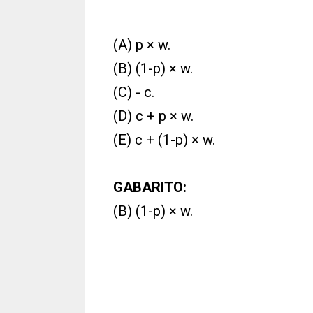
(A) p × w.
(B) (1-p) × w.
(C) - c.
(D) c + p × w.
(E) c + (1-p) × w.
GABARITO:
(B) (1-p) × w.