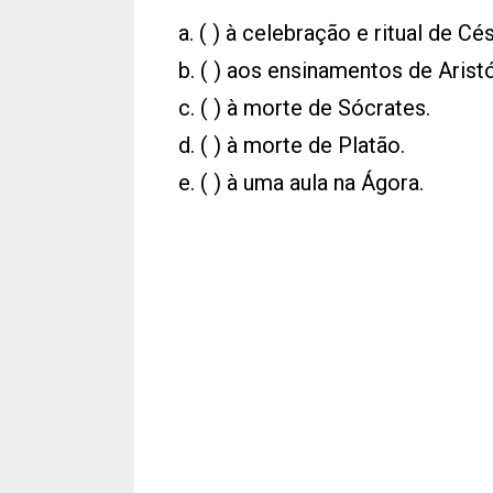
a. ( ) à celebração e ritual de 
b. ( ) aos ensinamentos de Arist
c. ( ) à morte de Sócrates.
d. ( ) à morte de Platão.
e. ( ) à uma aula na Ágora.