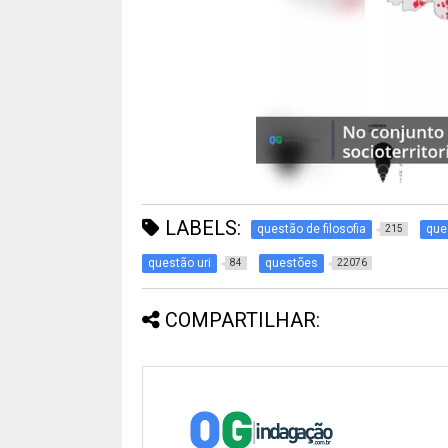
LABELS:
questão de filosofia
que
215
questão uri
questões
84
22076
COMPARTILHAR: