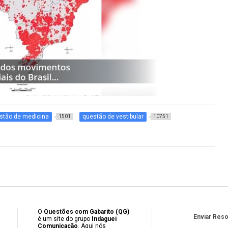
stão de medicina
questão de vestibular
1501
10751
O
Questões com Gabarito (QG)
Enviar Res
é um site do grupo
Indaguei
Comunicação
. Aqui nós