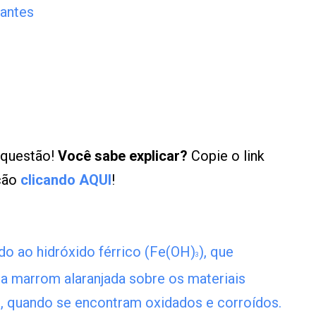
tantes
 questão!
Você sabe explicar?
Copie o link
ução
clicando AQUI
!
o ao hidróxido férrico (Fe(OH)
), que
3
 marrom alaranjada sobre os materiais
o, quando se encontram oxidados e corroídos.