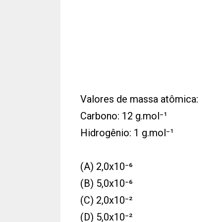
Valores de massa atômica:
Carbono: 12 g.mol⁻¹
Hidrogênio: 1 g.mol⁻¹
(A) 2,0x10⁻⁶
(B) 5,0x10⁻⁶
(C) 2,0x10⁻²
(D) 5,0x10⁻²