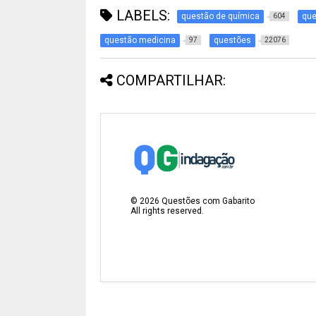
LABELS:
questão de química
que
604
questão medicina
questões
97
22076
COMPARTILHAR:
©
2026
Questões com Gabarito
All rights reserved.