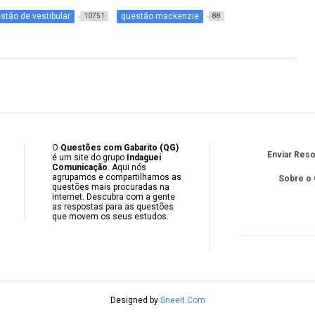
stão de vestibular
questão mackenzie
10751
88
O
Questões com Gabarito (QG)
Enviar Res
é um site do grupo
Indaguei
Comunicação
. Aqui nós
agrupamos e compartilhamos as
Sobre o
questões mais procuradas na
internet. Descubra com a gente
as respostas para as questões
que movem os seus estudos.
Designed by
Sneeit.Com