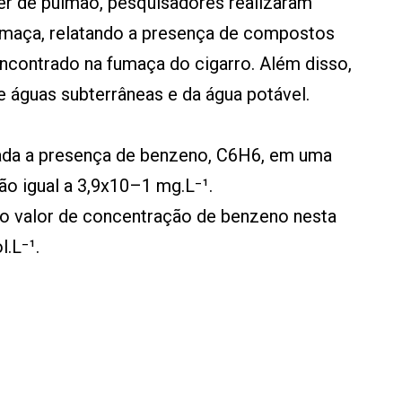
cer de pulmão, pesquisadores realizaram
umaça, relatando a presença de compostos
contrado na fumaça do cigarro. Além disso,
 águas subterrâneas e da água potável.
atada a presença de benzeno, C6H6, em uma
o igual a 3,9x10–1 mg.L⁻¹.
 o valor de concentração de benzeno nesta
.L⁻¹.