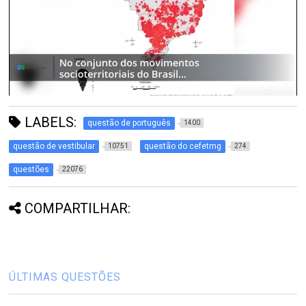
LABELS:
questão de português
1400
questão de vestibular
questão do cefetmg
10751
274
questões
22076
COMPARTILHAR:
ÚLTIMAS QUESTÕES