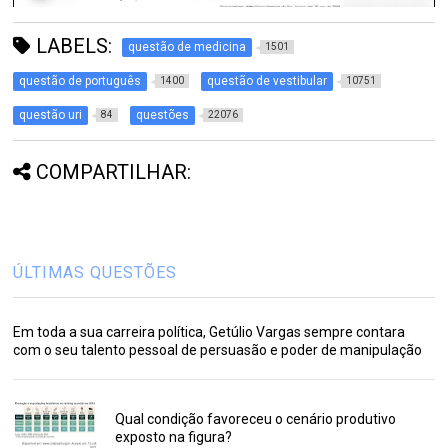
LABELS:
questão de medicina
1501
questão de português
questão de vestibular
1400
10751
questão uri
questões
84
22076
COMPARTILHAR:
ÚLTIMAS QUESTÕES
Em toda a sua carreira política, Getúlio Vargas sempre contara
com o seu talento pessoal de persuasão e poder de manipulação
Qual condição favoreceu o cenário produtivo
exposto na figura?