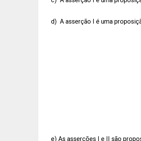
c) A asserção I é uma proposição
d) A asserção I é uma proposição
e) As asserções I e II são propo