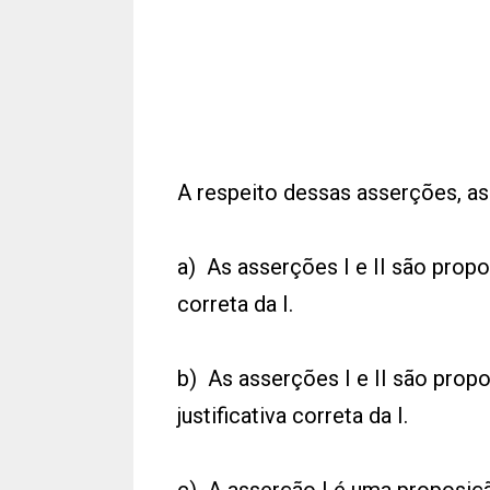
A respeito dessas asserções, as
a) As asserções I e II são propos
correta da I.
b) As asserções I e II são prop
justificativa correta da I.