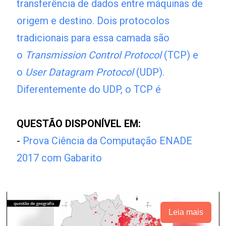
transferência de dados entre máquinas de
origem e destino. Dois protocolos
tradicionais para essa camada são
o
Transmission Control Protocol
(TCP) e
o
User Datagram Protocol
(UDP).
Diferentemente do UDP, o TCP é
QUESTÃO DISPONÍVEL EM:
-
Prova Ciência da Computação ENADE
2017 com Gabarito
Leia mais