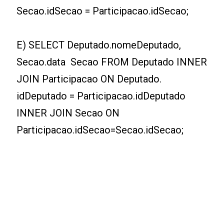
Secao.idSecao = Participacao.idSecao;
E) SELECT Deputado.nomeDeputado,
Secao.data Secao FROM Deputado INNER
JOIN Participacao ON Deputado.
idDeputado = Participacao.idDeputado
INNER JOIN Secao ON
Participacao.idSecao=Secao.idSecao;