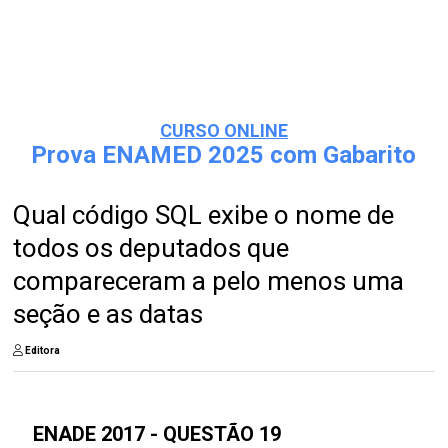
CURSO ONLINE
Prova ENAMED 2025 com Gabarito
Qual código SQL exibe o nome de
todos os deputados que
compareceram a pelo menos uma
seção e as datas
Editora
ENADE 2017 - QUESTÃO 19