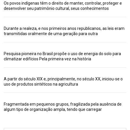
Os povos indígenas têm o direito de manter, controlar, proteger e
desenvolver seu patrimônio cultural, seus conhecimentos
Durante a realeza, e nos primeiros anos republicanos, as leis eram
transmitidas oralmente de uma geração para outra
Pesquisa pioneira no Brasil propõe o uso de energia do solo para
climatizar edifícios Pela primeira vez na história
A partir do século XIX e, principalmente, no século XX, iniciou-se o
uso de produtos sintéticos na agricultura
Fragmentada em pequenos grupos, fragilizada pela ausência de
algum tipo de organização ampla, tendo que carregar