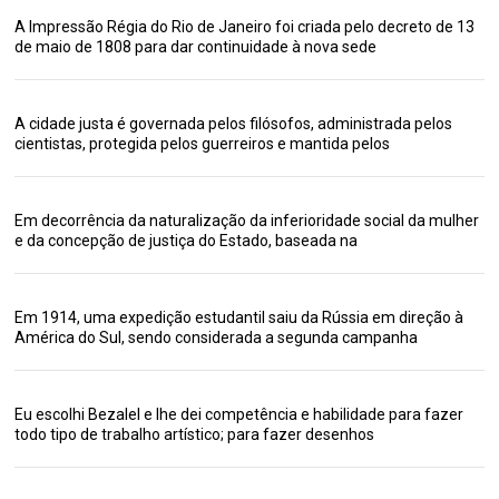
A Impressão Régia do Rio de Janeiro foi criada pelo decreto de 13
de maio de 1808 para dar continuidade à nova sede
A cidade justa é governada pelos filósofos, administrada pelos
cientistas, protegida pelos guerreiros e mantida pelos
Em decorrência da naturalização da inferioridade social da mulher
e da concepção de justiça do Estado, baseada na
Em 1914, uma expedição estudantil saiu da Rússia em direção à
América do Sul, sendo considerada a segunda campanha
Eu escolhi Bezalel e lhe dei competência e habilidade para fazer
todo tipo de trabalho artístico; para fazer desenhos