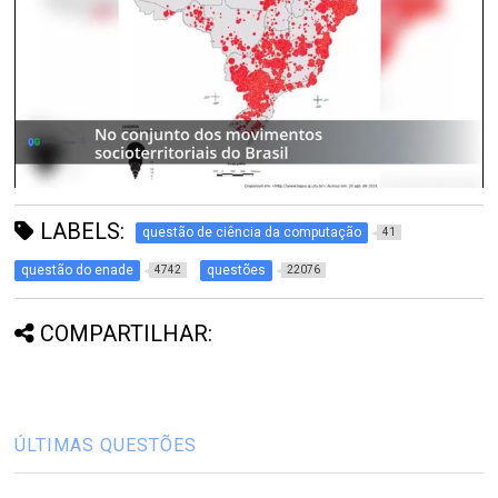
LABELS:
questão de ciência da computação
41
questão do enade
questões
4742
22076
COMPARTILHAR:
ÚLTIMAS QUESTÕES