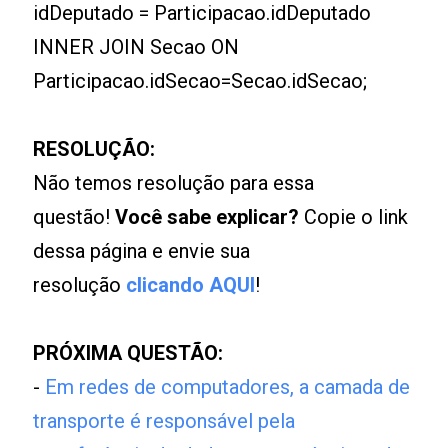
idDeputado = Participacao.idDeputado
INNER JOIN Secao ON
Participacao.idSecao=Secao.idSecao;
RESOLUÇÃO:
Não temos resolução para essa
questão!
Você sabe explicar?
Copie o link
dessa página e envie sua
resolução
clicando AQUI
!
PRÓXIMA QUESTÃO:
-
Em redes de computadores, a camada de
transporte é responsável pela