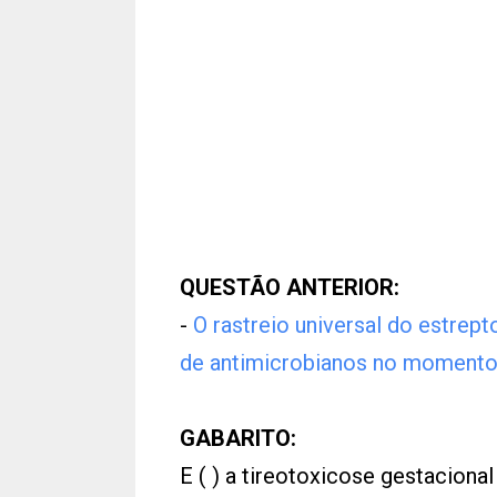
QUESTÃO ANTERIOR:
-
O rastreio universal do estrep
de antimicrobianos no moment
GABARITO:
E ( ) a tireotoxicose gestaciona