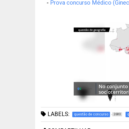
-
Prova concurso Médico (Ginec
LABELS:
questão de concurso
2680