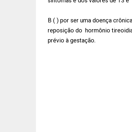
sintomas e dos valores de T3 e 
B ( ) por ser uma doença crônic
reposição do hormônio tireoidi
prévio à gestação.