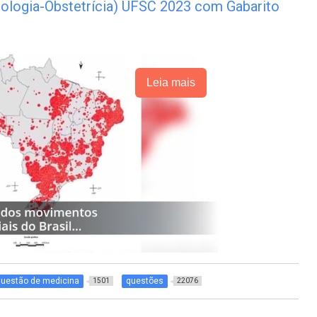
ologia-Obstetrícia) UFSC 2023 com Gabarito
Leia mais
questão de medicina
questões
1501
22076