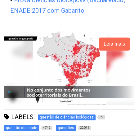
-
Prova Ciências Biológicas (Bacharelado)
ENADE 2017 com Gabarito
Leia mais
LABELS:
questão de ciências biológicas
39
questão do enade
questões
4742
22076