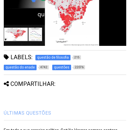
LABELS:
questão de filosofia
215
questão do enade
questões
4742
22076
COMPARTILHAR:
ÚLTIMAS QUESTÕES