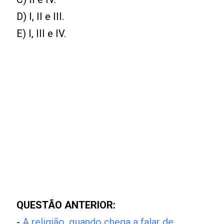
D) I, II e III.
E) I, III e IV.
QUESTÃO ANTERIOR:
-
A religião, quando chega a falar de