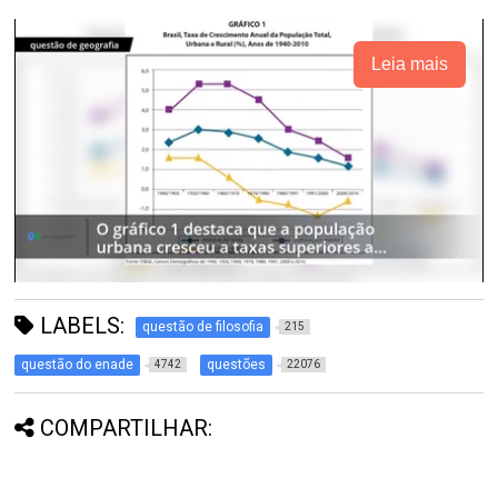
Leia mais
LABELS:
questão de filosofia
215
questão do enade
questões
4742
22076
COMPARTILHAR: