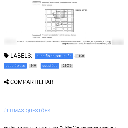
LABELS:
questão de português
1400
questão upe
questões
240
22076
COMPARTILHAR:
ÚLTIMAS QUESTÕES
Em toda a sua carreira política, Getúlio Vargas sempre contara