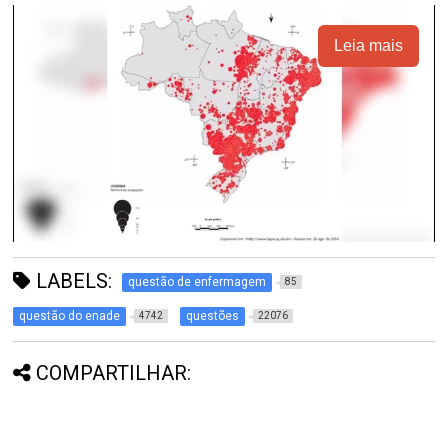
Leia mais
LABELS:
questão de enfermagem
85
questão do enade
questões
4742
22076
COMPARTILHAR: