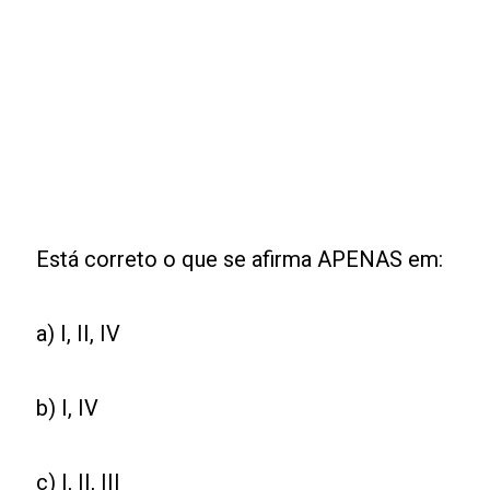
Está correto o que se afirma APENAS em:
a) I, II, IV
b) I, IV
c) I, II, III