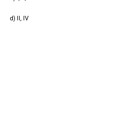
d) II, IV