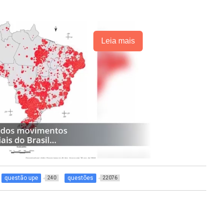
Leia mais
questão upe
questões
240
22076