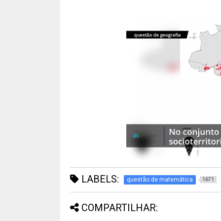
LABELS:
questão de matemática
1671
COMPARTILHAR: